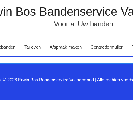
in Bos Bandenservice V
Voor al Uw banden.
tobanden
Tarieven
Afspraak maken
Contactformulier
ht © 2026
Erwin Bos Bandenservice Valthermond
| Alle rechten voor